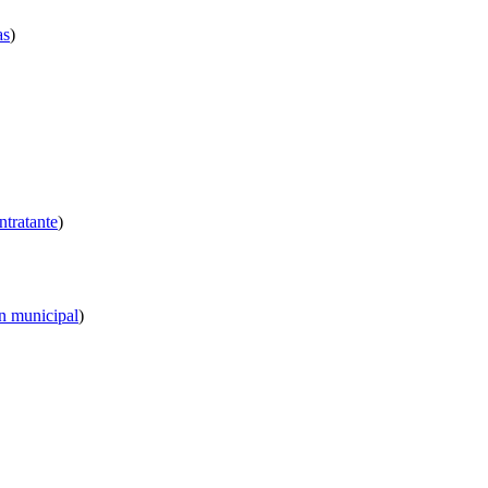
as
)
ntratante
)
n municipal
)