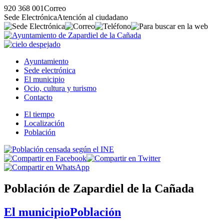
920 368 001
Correo
Sede Electrónica
Atención al ciudadano
Ayuntamiento
Sede electrónica
El municipio
Ocio, cultura y turismo
Contacto
El tiempo
Localización
Población
Población de Zapardiel de la Cañada
El municipio
Población