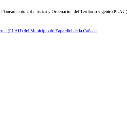
 Planeamiento Urbanístico y Ordenación del Territorio vigente (PLAU)"
gente (PLAU) del Municipio de Zapardiel de la Cañada